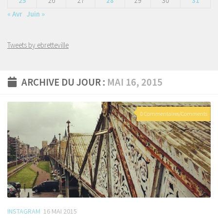
25
26
27
28
29
30
31
« Avr
Juin »
Tweets by ebretteville
ARCHIVE DU JOUR :
MAI 16, 2015
0 Commentaires/Comments
INSTAGRAM
16 MAI 2015