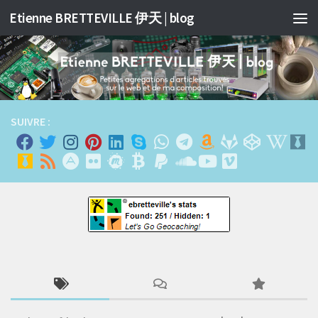
Etienne BRETTEVILLE 伊天 | blog
Skip to content
SUIVRE :