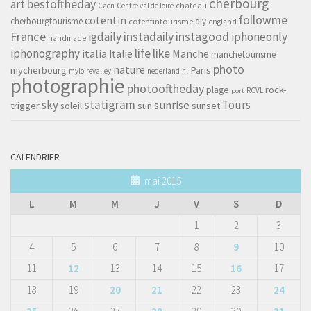
cherbourg
art
bestoftheday
chateau
Caen
Centre val de loire
followme
cotentin
cherbourgtourisme
diy
cotentintourisme
england
France
instagood
igdaily
instadaily
iphoneonly
handmade
life
iphonography
like
italia
Manche
Italie
manchetourisme
photo
nature
mycherbourg
Paris
myloirevalley
nederland
nl
photographie
photooftheday
rock-
plage
RCVL
port
sky
statigram
Tours
sunrise
trigger
soleil
sun
sunset
CALENDRIER
mai 2015
L
M
M
J
V
S
D
1
2
3
4
5
6
7
8
9
10
11
12
13
14
15
16
17
18
19
20
21
22
23
24