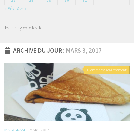
27
28
29
30
31
« Fév
Avr »
Tweets by ebretteville
ARCHIVE DU JOUR :
MARS 3, 2017
0 Commentaires/Comments
INSTAGRAM
3 MARS 2017