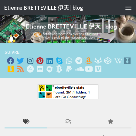
Etienne BRETTEVILLE 伊天 | blog
Skip to content
SUIVRE :