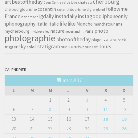
cherbourg
art
bestoftheday
chateau
Caen
Centre val de loire
followme
cotentin
cherbourgtourisme
diy
cotentintourisme
england
France
instagood
igdaily
instadaily
iphoneonly
handmade
life
iphonography
like
italia
Manche
Italie
manchetourisme
photo
nature
mycherbourg
Paris
myloirevalley
nederland
nl
photographie
photooftheday
rock-
plage
RCVL
port
sky
statigram
Tours
sunrise
trigger
soleil
sun
sunset
CALENDRIER
mars 2017
L
M
M
J
V
S
D
1
2
3
4
5
6
7
8
9
10
11
12
13
14
15
16
17
18
19
20
21
22
23
24
25
26