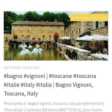
0 Commentaires/Comments
INSTAGRAM
10 MAI 2019
#bagno #vignoni | #toscane #toscana
#italie #italy #italia | Bagno Vignoni,
Toscana, Italy
Photo prise à : Bagno Vignoni, Toscana, Italy par ebretteville |
Filtre utilisé: Clarendon ©Etienne BRETTEVILLE, pour toutes