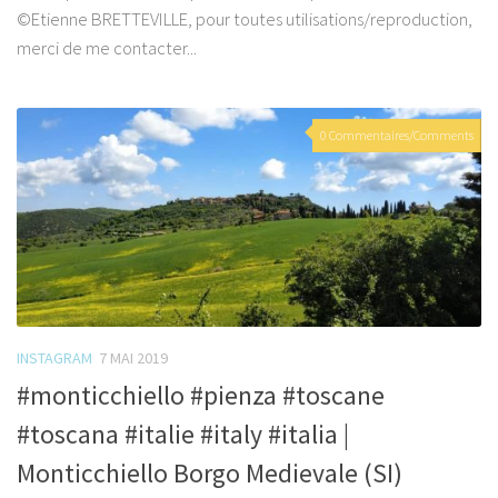
©Etienne BRETTEVILLE, pour toutes utilisations/reproduction,
merci de me contacter...
0 Commentaires/Comments
INSTAGRAM
7 MAI 2019
#monticchiello #pienza #toscane
#toscana #italie #italy #italia |
Monticchiello Borgo Medievale (SI)