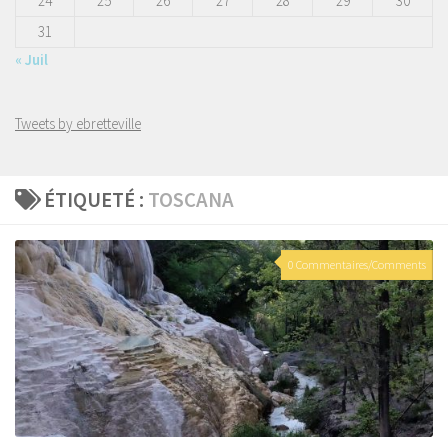
24
25
26
27
28
29
30
31
« Juil
Tweets by ebretteville
ÉTIQUETÉ :
TOSCANA
0 Commentaires/Comments