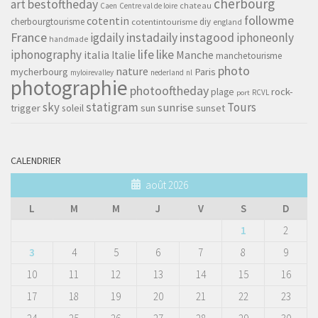
cherbourg
art
bestoftheday
chateau
Caen
Centre val de loire
followme
cotentin
cherbourgtourisme
diy
cotentintourisme
england
France
instagood
igdaily
instadaily
iphoneonly
handmade
life
iphonography
like
italia
Manche
Italie
manchetourisme
photo
nature
mycherbourg
Paris
myloirevalley
nederland
nl
photographie
photooftheday
rock-
plage
RCVL
port
sky
statigram
Tours
sunrise
trigger
soleil
sun
sunset
CALENDRIER
août 2026
L
M
M
J
V
S
D
1
2
3
4
5
6
7
8
9
10
11
12
13
14
15
16
17
18
19
20
21
22
23