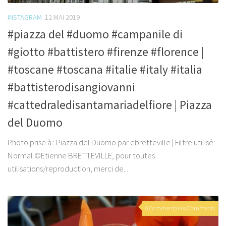
INSTAGRAM
12 MAI 2019
#piazza del #duomo #campanile di
#giotto #battistero #firenze #florence |
#toscane #toscana #italie #italy #italia
#battisterodisangiovanni
#cattedraledisantamariadelfiore | Piazza
del Duomo
Photo prise à : Piazza del Duomo par ebretteville | Filtre utilisé:
Normal ©Etienne BRETTEVILLE, pour toutes
utilisations/reproduction, merci de...
0 Commentaires/Comments