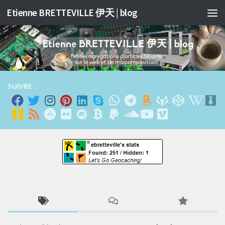
Etienne BRETTEVILLE 伊天 | blog
Skip to content
SUIVRE :