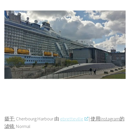
摄于:
Cherbourg Harbour 由
ebretteville
|
使用Instagram的
滤镜:
Normal