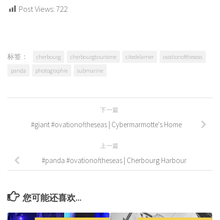
Post Views:
722
标签：
cherbourg
cherbourgtourisme
citedelamer
ovationoftheseas
panda
photographie
submarine
下一篇
#giant #ovationoftheseas | Cybermarmotte's Home
上一篇
#panda #ovationoftheseas | Cherbourg Harbour
您可能还喜欢...