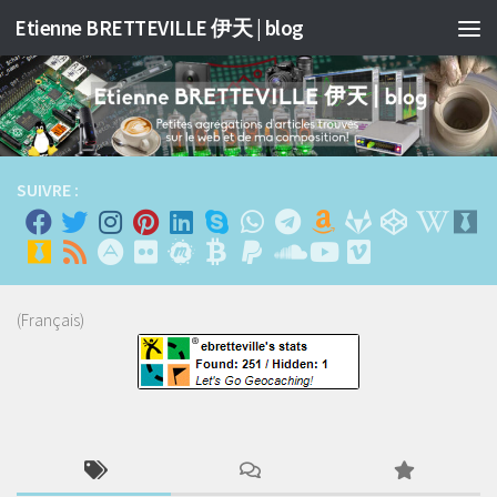
Etienne BRETTEVILLE 伊天 | blog
跳至内容
SUIVRE :
(Français)