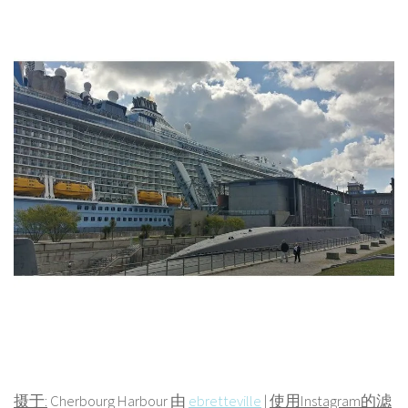
摄于:
Cherbourg Harbour 由
ebretteville
|
使用Instagram的滤