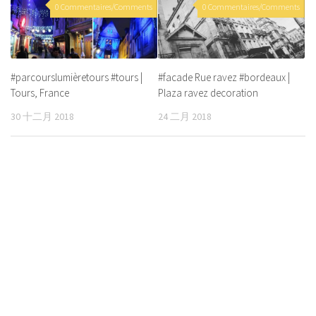
0 Commentaires/Comments
0 Commentaires/Comments
#parcourslumièretours #tours |
#facade Rue ravez #bordeaux |
Tours, France
Plaza ravez decoration
30 十二月 2018
24 二月 2018