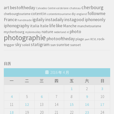
cherbourg
art
bestoftheday
chateau
Calvados
Centre val de loire
followme
cotentin
cherbourgtourisme
diy
cotentintourisme
england
France
instagood
igdaily
instadaily
iphoneonly
handmade
life
iphonography
like
italia
Manche
Italie
manchetourisme
photo
nature
mycherbourg
myloirevalley
nederland
nl
photographie
photooftheday
rock-
plage
RCVL
port
sky
statigram
sunrise
trigger
soleil
sun
sunset
日历
2016 年 4 月
一
二
三
四
五
六
日
1
2
3
4
5
6
7
8
9
10
11
12
13
14
15
16
17
18
19
20
21
22
23
24