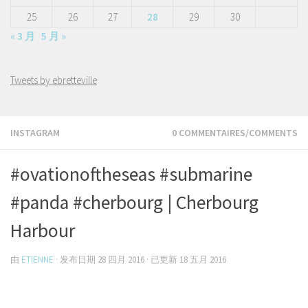
25
26
27
28
29
30
« 3 月
5 月 »
Tweets by ebretteville
INSTAGRAM
0 COMMENTAIRES/COMMENTS
#ovationoftheseas #submarine
#panda #cherbourg | Cherbourg
Harbour
由
ETIENNE
· 发布日期
28 四月 2016
· 已更新
18 五月 2016