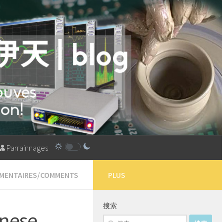
Parrainnages
MMENTAIRES/COMMENTS
PLUS
搜索
onese
搜