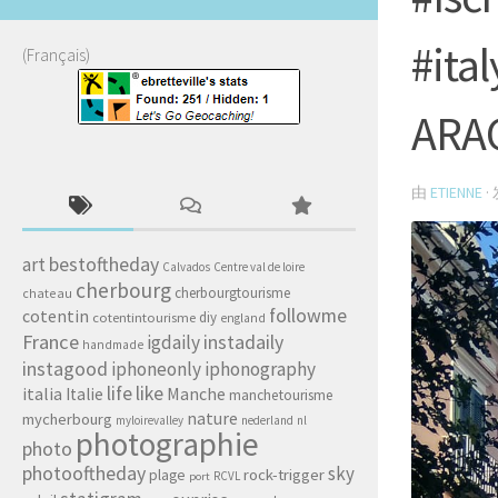
#ital
(Français)
ARAG
由
ETIENNE
·
art
bestoftheday
Calvados
Centre val de loire
cherbourg
cherbourgtourisme
chateau
followme
cotentin
diy
cotentintourisme
england
France
igdaily
instadaily
handmade
instagood
iphoneonly
iphonography
life
like
italia
Manche
Italie
manchetourisme
nature
mycherbourg
myloirevalley
nederland
nl
photographie
photo
photooftheday
sky
rock-trigger
plage
RCVL
port