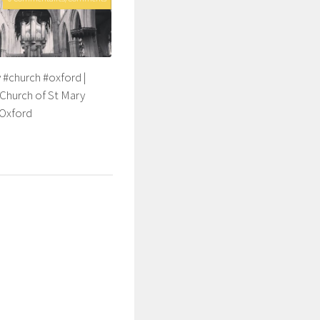
y #church #oxford |
 Church of St Mary
 Oxford