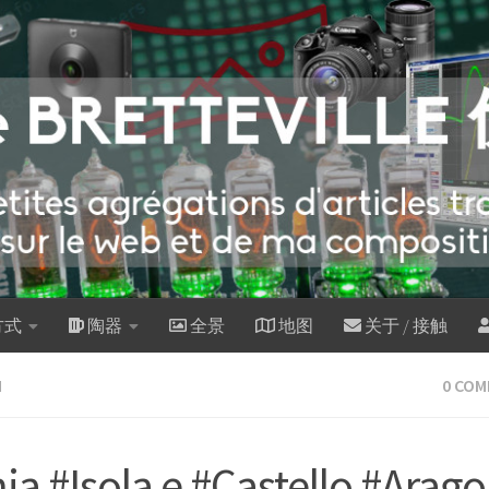
方式
陶器
全景
地图
关于 / 接触
M
0 CO
hia #Isola e #Castello #Arag