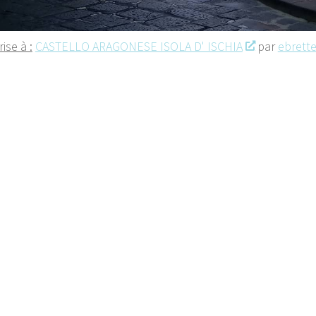
ise à :
CASTELLO ARAGONESE ISOLA D' ISCHIA
par
ebrette