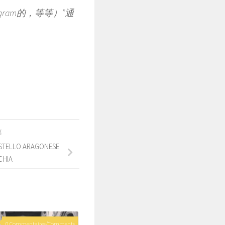
tagram的，等等）”通
篇
 CASTELLO ARAGONESE
SCHIA
0 Commentaires/Comments