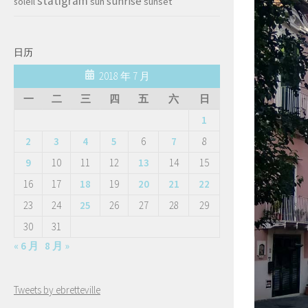
statigram
sunrise
soleil
sun
sunset
日历
2018 年 7 月
一
二
三
四
五
六
日
1
2
3
4
5
6
7
8
9
10
11
12
13
14
15
16
17
18
19
20
21
22
23
24
25
26
27
28
29
30
31
« 6 月
8 月 »
Tweets by ebretteville