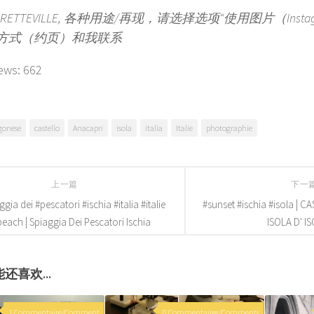
ne BRETTEVILLE, 各种用途/再现，请选择选项“使用图片（Ins
方式（约页）和我联系
ews:
662
gonese
castello
Anacapri
isola
italia
Italie
photographie
上一篇
下一
ggia dei #pescatori #ischia #italia #italie
#sunset #ischia #isola |
each | Spiaggia Dei Pescatori Ischia
ISOLA D' I
还喜欢...
1 Commentaire/Comment
0 Commentaires/Comments