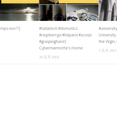
mps non?! |
#tadatech #domoticz
#universit
#raspberrypi #lisiparoi #scorpi
University
#graspinghand |
the Virgin,
Cybermarmotte's Home
7 五月 2017
20 五月 2016