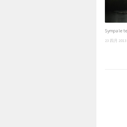
Sympa le te
23 四月 2013