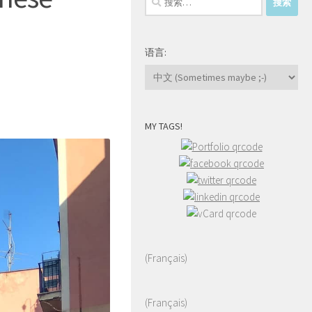
索：
语言:
MY TAGS!
(Français)
(Français)