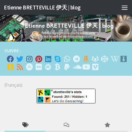
Etienne BRETTEVILLE 伊天 | blog
跳至内容
SUIVRE :
(Français)