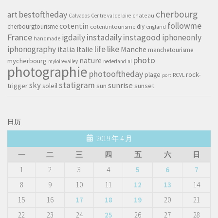
cherbourg
art
bestoftheday
chateau
Calvados
Centre val de loire
followme
cotentin
cherbourgtourisme
diy
cotentintourisme
england
France
instagood
igdaily
instadaily
iphoneonly
handmade
life
iphonography
like
italia
Manche
Italie
manchetourisme
photo
nature
mycherbourg
myloirevalley
nederland
nl
photographie
photooftheday
rock-
plage
RCVL
port
sky
statigram
sunrise
trigger
soleil
sun
sunset
日历
2019 年 4 月
一
二
三
四
五
六
日
1
2
3
4
5
6
7
8
9
10
11
12
13
14
15
16
17
18
19
20
21
22
23
24
25
26
27
28