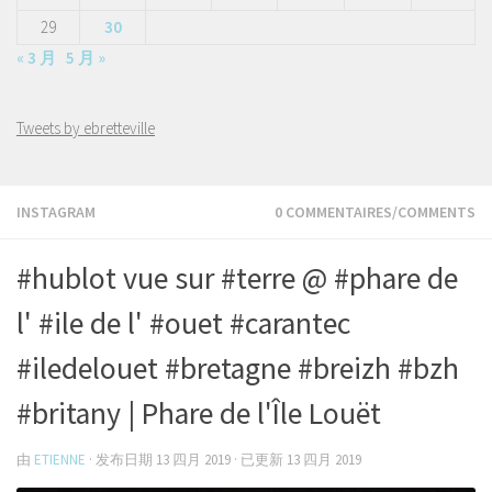
29
30
« 3 月
5 月 »
Tweets by ebretteville
INSTAGRAM
0 COMMENTAIRES/COMMENTS
#hublot vue sur #terre @ #phare de
l' #ile de l' #ouet #carantec
#iledelouet #bretagne #breizh #bzh
#britany | Phare de l'Île Louët
由
ETIENNE
· 发布日期
13 四月 2019
· 已更新
13 四月 2019