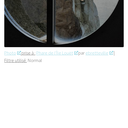
Photo
prise à :
Phare de l'Île Louët
par
ebretteville
|
Filtre utilisé:
Normal