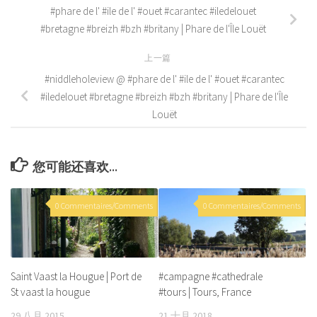
#phare de l' #ile de l' #ouet #carantec #iledelouet
#bretagne #breizh #bzh #britany | Phare de l'Île Louët
上一篇
#niddleholeview @ #phare de l' #ile de l' #ouet #carantec
#iledelouet #bretagne #breizh #bzh #britany | Phare de l'Île
Louët
您可能还喜欢...
0 Commentaires/Comments
0 Commentaires/Comments
Saint Vaast la Hougue | Port de
#campagne #cathedrale
St vaast la hougue
#tours | Tours, France
29 八月 2015
21 十月 2018