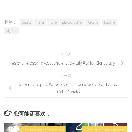
标签：
bagno
italia
Italie
photographie
toscana
toscane
vignoni
下一篇
#siena | #toscane #toscana #italie #italy #italia | Siena, Italy
上一篇
#aperitivi #spritz #aperolspritz #aperol #orvieto | Palace
Cafè Orvieto
您可能还喜欢...
2 Commentaires/Comments
0 Commentaires/Comments