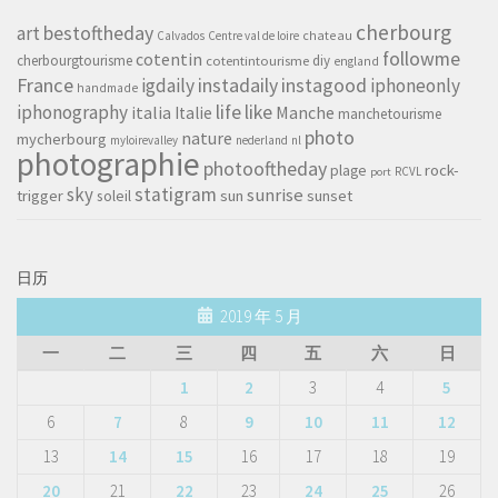
cherbourg
art
bestoftheday
chateau
Calvados
Centre val de loire
followme
cotentin
cherbourgtourisme
diy
cotentintourisme
england
France
instagood
igdaily
instadaily
iphoneonly
handmade
life
iphonography
like
italia
Manche
Italie
manchetourisme
photo
nature
mycherbourg
myloirevalley
nederland
nl
photographie
photooftheday
rock-
plage
RCVL
port
sky
statigram
sunrise
trigger
soleil
sun
sunset
日历
2019 年 5 月
一
二
三
四
五
六
日
1
2
3
4
5
6
7
8
9
10
11
12
13
14
15
16
17
18
19
20
21
22
23
24
25
26