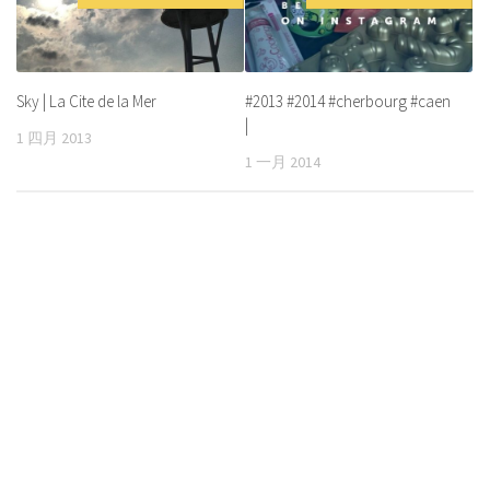
Sky | La Cite de la Mer
#2013 #2014 #cherbourg #caen
|
1 四月 2013
1 一月 2014