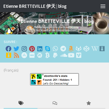
Etienne BRETTEVILLE 伊天 | blog
跳至内容
SUIVRE :
(Français)