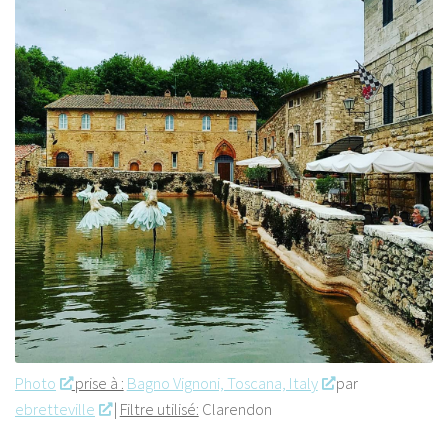
Photo
prise à :
Bagno Vignoni, Toscana, Italy
par
ebretteville
|
Filtre utilisé:
Clarendon