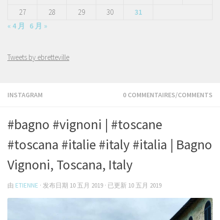
27
28
29
30
31
« 4 月
6 月 »
Tweets by ebretteville
INSTAGRAM
0 COMMENTAIRES/COMMENTS
#bagno #vignoni | #toscane
#toscana #italie #italy #italia | Bagno
Vignoni, Toscana, Italy
由
ETIENNE
· 发布日期
10 五月 2019
· 已更新
10 五月 2019