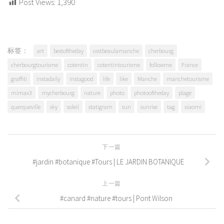
Post Views:
1,390
标签：
art
bestoftheday
cestbeaulamanche
cherbourg
cherbourgtourisme
cotentin
cotentintourisme
followme
France
graffiti
instadaily
instagood
life
like
Manche
manchetourisme
mimax3
mycherbourg
nature
photo
photooftheday
plage
querqueville
sky
soleil
statigram
sun
sunrise
tag
xiaomi
下一篇
#jardin #botanique #Tours | LE JARDIN BOTANIQUE
上一篇
#canard #nature #tours | Pont Wilson