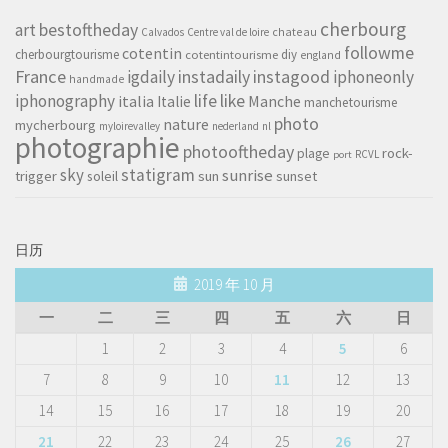
cherbourg
art
bestoftheday
chateau
Calvados
Centre val de loire
followme
cotentin
cherbourgtourisme
diy
cotentintourisme
england
France
instagood
igdaily
instadaily
iphoneonly
handmade
life
iphonography
like
italia
Manche
Italie
manchetourisme
photo
nature
mycherbourg
myloirevalley
nederland
nl
photographie
photooftheday
rock-
plage
RCVL
port
sky
statigram
sunrise
trigger
soleil
sun
sunset
日历
2019 年 10 月
一
二
三
四
五
六
日
1
2
3
4
5
6
7
8
9
10
11
12
13
14
15
16
17
18
19
20
21
22
23
24
25
26
27