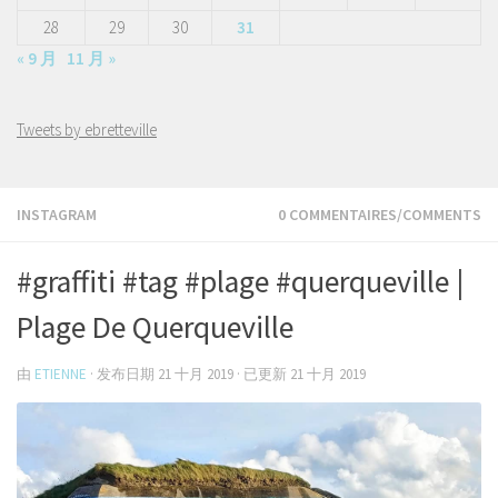
28
29
30
31
« 9 月
11 月 »
Tweets by ebretteville
INSTAGRAM
0 COMMENTAIRES/COMMENTS
#graffiti #tag #plage #querqueville |
Plage De Querqueville
由
ETIENNE
· 发布日期
21 十月 2019
· 已更新
21 十月 2019