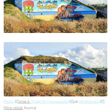
Photo
prise à :
Plage De Querqueville
par
ebretteville
|
Filtre utilisé:
Normal