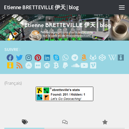
Etienne BRETTEVILLE 伊天 | blog
跳至内容
SUIVRE :
(Français)