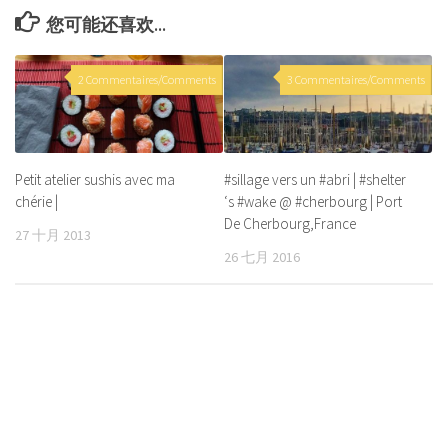
您可能还喜欢...
2 Commentaires/Comments
3 Commentaires/Comments
Petit atelier sushis avec ma
#sillage vers un #abri | #shelter
chérie |
‘s #wake @ #cherbourg | Port
De Cherbourg,France
27 十月 2013
26 七月 2016