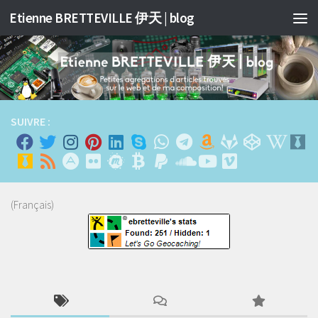
Etienne BRETTEVILLE 伊天 | blog
跳至内容
SUIVRE :
(Français)