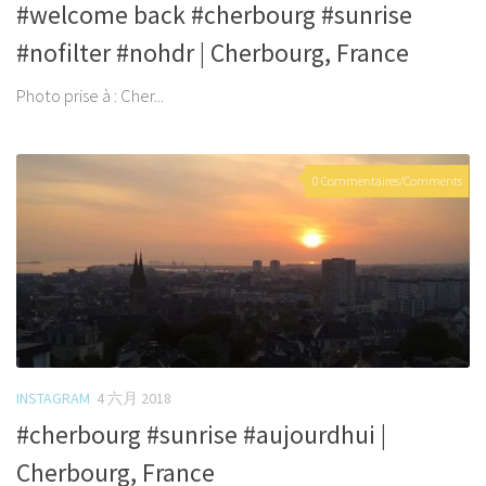
#welcome back #cherbourg #sunrise
#nofilter #nohdr | Cherbourg, France
Photo prise à : Cher...
0 Commentaires/Comments
INSTAGRAM
4 六月 2018
#cherbourg #sunrise #aujourdhui |
Cherbourg, France