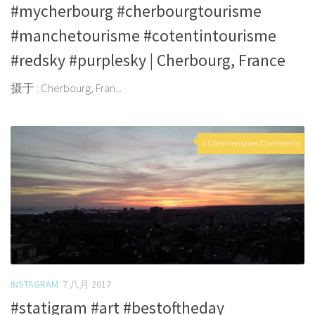
#mycherbourg #cherbourgtourisme
#manchetourisme #cotentintourisme
#redsky #purplesky | Cherbourg, France
摄于 : Cherbourg, Fran...
0 Commentaires/Comments
INSTAGRAM
7 八月 2017
#statigram #art #bestoftheday