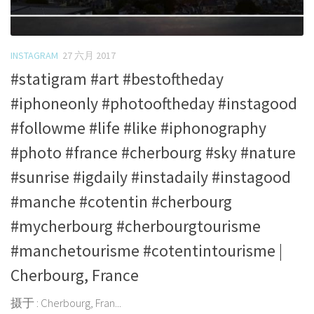
INSTAGRAM
27 六月 2017
#statigram #art #bestoftheday
#iphoneonly #photooftheday #instagood
#followme #life #like #iphonography
#photo #france #cherbourg #sky #nature
#sunrise #igdaily #instadaily #instagood
#manche #cotentin #cherbourg
#mycherbourg #cherbourgtourisme
#manchetourisme #cotentintourisme |
Cherbourg, France
摄于 : Cherbourg, Fran...