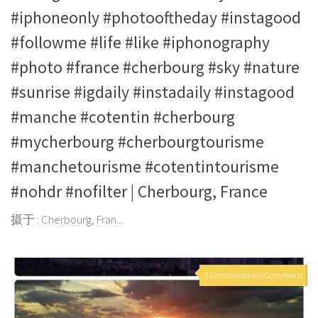
#iphoneonly #photooftheday #instagood
#followme #life #like #iphonography
#photo #france #cherbourg #sky #nature
#sunrise #igdaily #instadaily #instagood
#manche #cotentin #cherbourg
#mycherbourg #cherbourgtourisme
#manchetourisme #cotentintourisme
#nohdr #nofilter | Cherbourg, France
摄于 : Cherbourg, Fran...
0 Commentaires/Comments