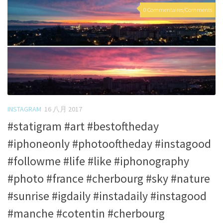
0 Commentaires/Comments
INSTAGRAM
16 八月 2017
#statigram #art #bestoftheday
#iphoneonly #photooftheday #instagood
#followme #life #like #iphonography
#photo #france #cherbourg #sky #nature
#sunrise #igdaily #instadaily #instagood
#manche #cotentin #cherbourg