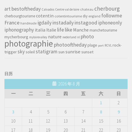
cherbourg
art
bestoftheday
chateau
Calvados
Centre val de loire
followme
cotentin
cherbourgtourisme
diy
cotentintourisme
england
France
instagood
igdaily
instadaily
iphoneonly
handmade
life
iphonography
like
italia
Manche
Italie
manchetourisme
photo
nature
mycherbourg
myloirevalley
nederland
nl
photographie
photooftheday
rock-
plage
RCVL
port
sky
statigram
sunrise
trigger
soleil
sun
sunset
日历
2026 年 8 月
一
二
三
四
五
六
日
1
2
3
4
5
6
7
8
9
10
11
12
13
14
15
16
17
18
19
20
21
22
23