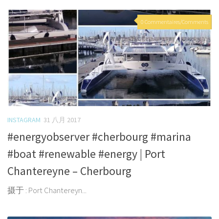
0 Commentaires/Comments
INSTAGRAM
31 八月 2017
#energyobserver #cherbourg #marina
#boat #renewable #energy | Port
Chantereyne – Cherbourg
摄于 : Port Chantereyn...