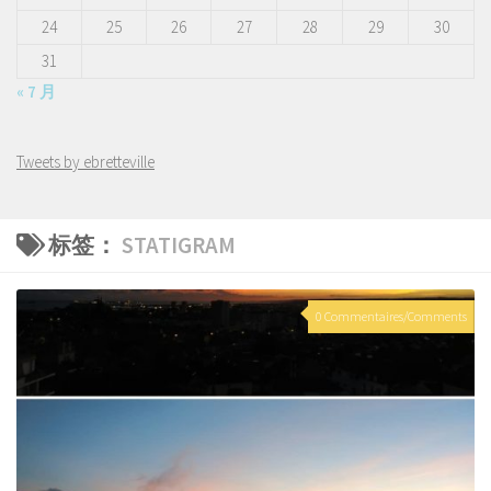
24
25
26
27
28
29
30
31
« 7 月
Tweets by ebretteville
标签：
STATIGRAM
0 Commentaires/Comments