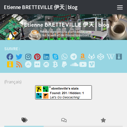
Etienne BRETTEVILLE 伊天 | blog
Skip to content
SUIVRE :
(Français)