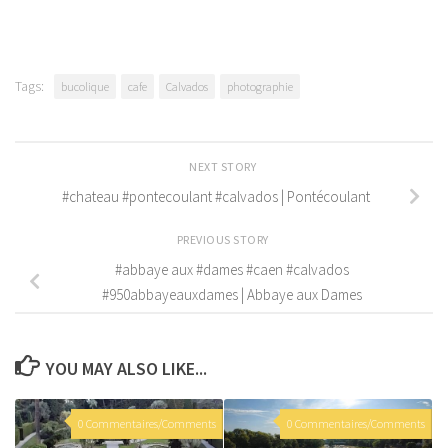
Tags:
bucolique
cafe
Calvados
photographie
NEXT STORY
#chateau #pontecoulant #calvados | Pontécoulant
PREVIOUS STORY
#abbaye aux #dames #caen #calvados
#950abbayeauxdames | Abbaye aux Dames
YOU MAY ALSO LIKE...
0 Commentaires/Comments
0 Commentaires/Comments