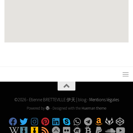
©2026 - Etienne BRETTEVILLE 伊天 | blog -
Mentions légales
Powered by
- Designed with the
Hueman theme