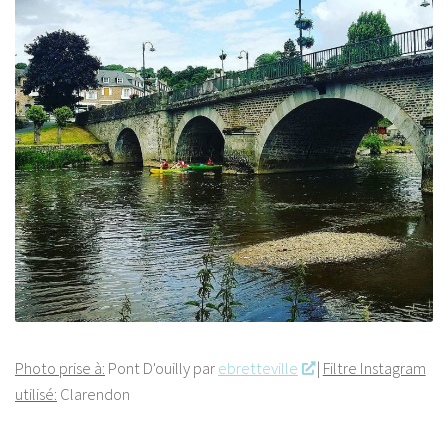
Photo prise à:
Pont D'ouilly par
ebretteville
|
Filtre Instagram
utilisé:
Clarendon