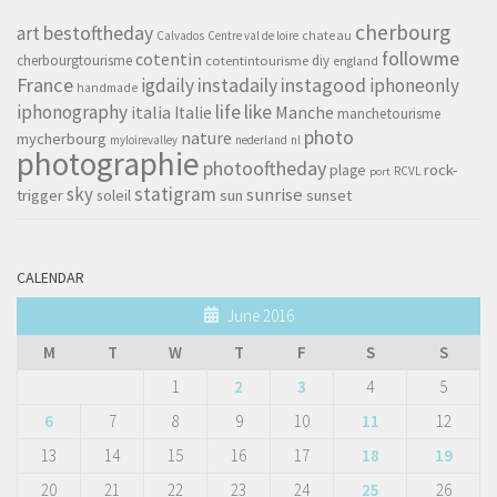
cherbourg
art
bestoftheday
chateau
Calvados
Centre val de loire
followme
cotentin
cherbourgtourisme
diy
cotentintourisme
england
France
instagood
igdaily
instadaily
iphoneonly
handmade
life
iphonography
like
italia
Manche
Italie
manchetourisme
photo
nature
mycherbourg
myloirevalley
nederland
nl
photographie
photooftheday
rock-
plage
RCVL
port
sky
statigram
sunrise
trigger
soleil
sun
sunset
CALENDAR
June 2016
M
T
W
T
F
S
S
1
2
3
4
5
6
7
8
9
10
11
12
13
14
15
16
17
18
19
20
21
22
23
24
25
26