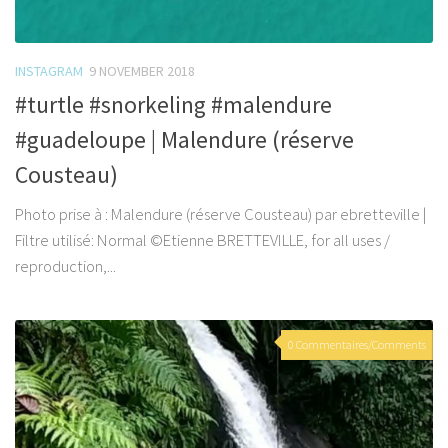
INSTAGRAM
9 NOVEMBER 2018
#turtle #snorkeling #malendure
#guadeloupe | Malendure (réserve
Cousteau)
Photo prise à : Malendure (réserve Cousteau) par ebretteville |
Filtre utilisé: Normal ©Etienne BRETTEVILLE, for all uses /
reproduction,...
0 Commentaires/Comments