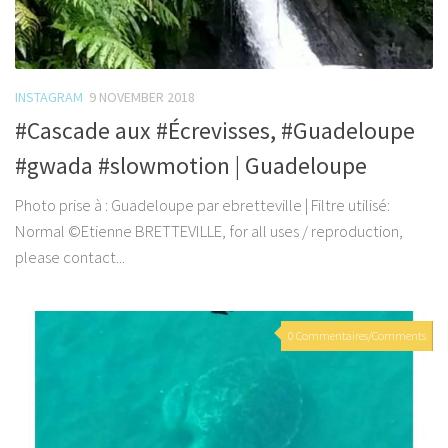
INSTAGRAM
9 NOVEMBER 2018
#Cascade aux #Écrevisses, #Guadeloupe
#gwada #slowmotion | Guadeloupe
Photo prise à : Guadeloupe par ebretteville | Filtre utilisé:
Normal ©Etienne BRETTEVILLE, for all uses / reproduction,
please contact...
0 Commentaires/Comments