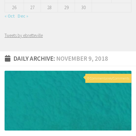
26
27
28
29
30
« Oct
Dec »
Tweets by ebretteville
DAILY ARCHIVE:
NOVEMBER 9, 2018
0 Commentaires/Comments