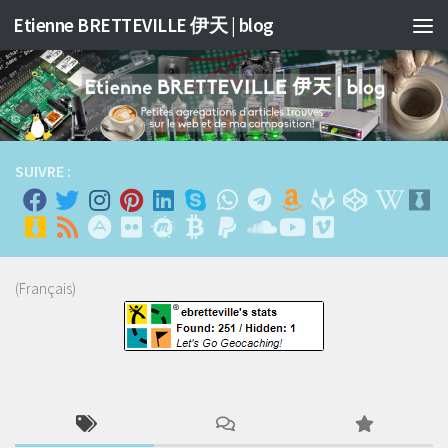
Etienne BRETTEVILLE 伊天 | blog
Skip to content
SUIVRE :
(Français)