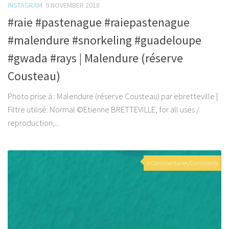
INSTAGRAM
9 NOVEMBER 2018
#raie #pastenague #raiepastenague
#malendure #snorkeling #guadeloupe
#gwada #rays | Malendure (réserve
Cousteau)
Photo prise à : Malendure (réserve Cousteau) par ebretteville |
Filtre utilisé: Normal ©Etienne BRETTEVILLE, for all uses /
reproduction,...
0 Commentaires/Comments