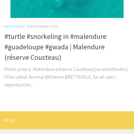
INSTAGRAM
9 NOVEMBER 2018
#turtle #snorkeling in #malendure
#guadeloupe #gwada | Malendure
(réserve Cousteau)
Photo prise à : Malendure (réserve Cousteau) par ebretteville |
Filtre utilisé: Normal ©Etienne BRETTEVILLE, for all uses /
reproduction,...
PLUS