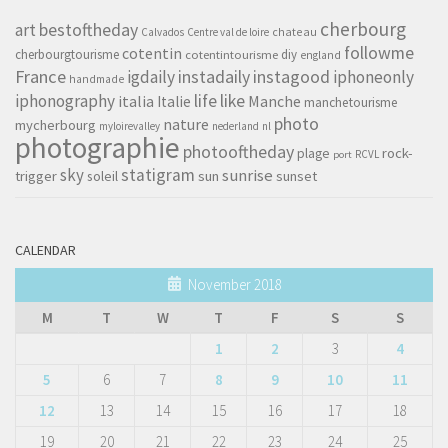
cherbourg
art
bestoftheday
chateau
Calvados
Centre val de loire
followme
cotentin
cherbourgtourisme
diy
cotentintourisme
england
France
instagood
igdaily
instadaily
iphoneonly
handmade
life
iphonography
like
italia
Manche
Italie
manchetourisme
photo
nature
mycherbourg
myloirevalley
nederland
nl
photographie
photooftheday
rock-
plage
RCVL
port
sky
statigram
sunrise
trigger
soleil
sun
sunset
CALENDAR
November 2018
M
T
W
T
F
S
S
1
2
3
4
5
6
7
8
9
10
11
12
13
14
15
16
17
18
19
20
21
22
23
24
25