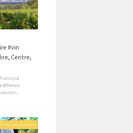
8
ire #vin
ière, Centre,
, France par
rmal ©Etienne
oduction,...
Commentaires/Comments