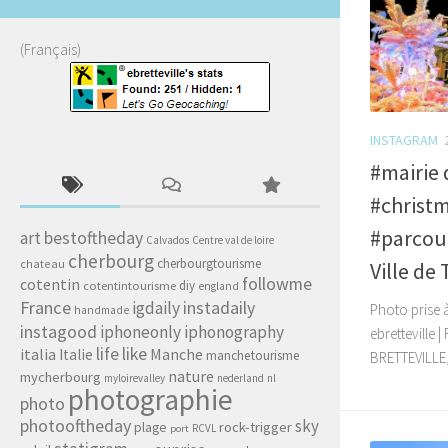
(Français)
INSTAGRAM
#mairie 
#christm
#parcour
art
bestoftheday
Calvados
Centre val de loire
cherbourg
cherbourgtourisme
chateau
Ville de
followme
cotentin
diy
cotentintourisme
england
France
igdaily
instadaily
Photo prise à
handmade
instagood
iphoneonly
iphonography
ebretteville |
life
like
italia
Manche
Italie
manchetourisme
BRETTEVILLE, 
nature
mycherbourg
myloirevalley
nederland
nl
photographie
photo
photooftheday
sky
rock-trigger
plage
RCVL
port