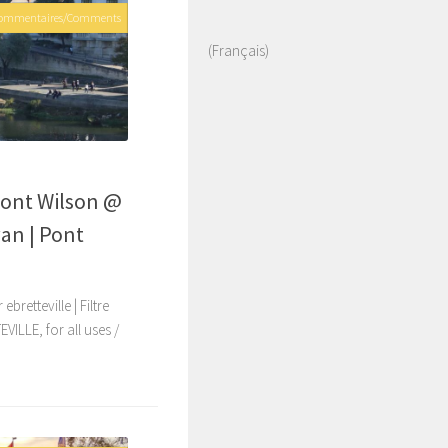
Commentaires/Comments
(Français)
pont Wilson @
wan | Pont
bretteville | Filtre
VILLE, for all uses /