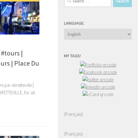
for:
LANGUAGE:
8
#tours |
MY TAGS!
urs | Place Du
 par ebretteville |
BRETTEVILLE, for all
(Français)
(Français)