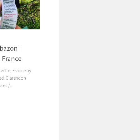
bazon |
 France
entre, France by
used: Clarendon
es /...