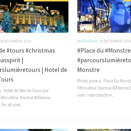
29 DECEMBER 2018
INSTAGRAM
29 DECEMBER 201
de #tours #christmas
#Place du #Monstre 
asspirit |
#parcourslumièreto
slumièretours | Hotel de
Monstre
 Tours
Photo prise à : Place Du Monstre
Filtre utilisé: Normal ©Etienne 
 : Hotel de Ville de Tours par
uses / reproduction,...
 Filtre utilisé: Normal ©Etienne
for all uses...