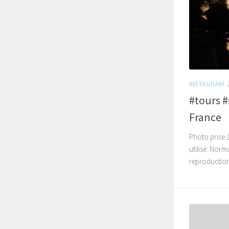
INSTAGRAM
#tours #
France
Photo prise à 
utilisé: Norm
reproduction,