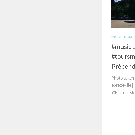
INSTAGRAM
#musiqu
#toursma
Prébend
Photo taken 
ebretteville 
©Etienne BRET