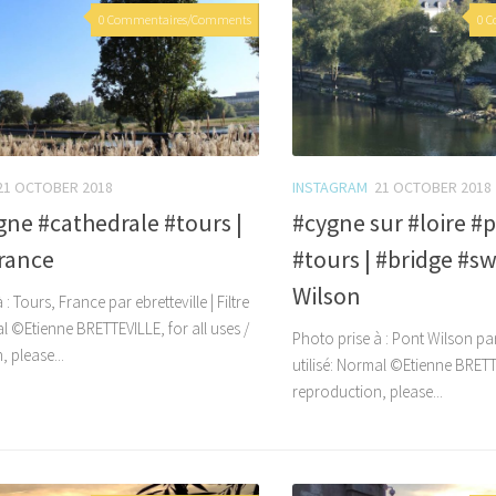
0 Commentaires/Comments
0 
21 OCTOBER 2018
INSTAGRAM
21 OCTOBER 2018
ne #cathedrale #tours |
#cygne sur #loire #
France
#tours | #bridge #s
Wilson
: Tours, France par ebretteville | Filtre
al ©Etienne BRETTEVILLE, for all uses /
Photo prise à : Pont Wilson par e
 please...
utilisé: Normal ©Etienne BRETTE
reproduction, please...