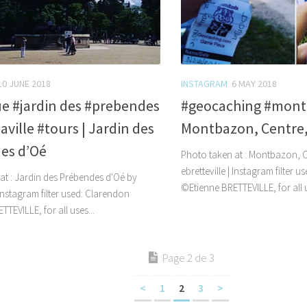
10 JUNE 2018
INSTAGRAM
6 MAY 2018
e #jardin des #prebendes
#geocaching #mont
ville #tours | Jardin des
Montbazon, Centre,
es d’Oé
Photo taken at : Montbazon, C
ebretteville | Instagram filter 
at : Jardin des Prébendes d'Oé by
©Etienne BRETTEVILLE, for all us
| Instagram filter used: Clarendon
TEVILLE, for all uses...
Page 2 de 3
<
1
2
3
>