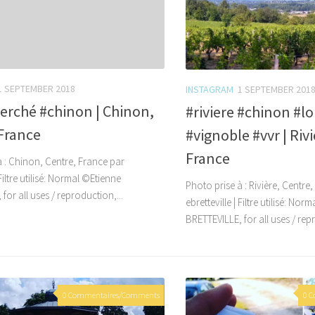
1 SEPTEMBER 2018
INSTAGRAM
1 SEPTEMBER 201
erché #chinon | Chinon,
#riviere #chinon #lo
France
#vignoble #vvr | Riv
France
à : Chinon, Centre, France par
 Filtre utilisé: Normal ©Etienne
Photo prise à : Rivière, Centre
for all uses / reproduction,...
ebretteville | Filtre utilisé: No
BRETTEVILLE, for all uses / repr
0 Commentaires/Comments
0 