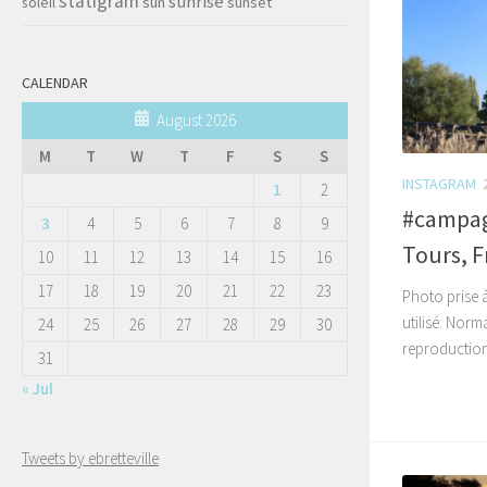
statigram
sunrise
soleil
sun
sunset
CALENDAR
August 2026
M
T
W
T
F
S
S
INSTAGRAM
1
2
#campag
3
4
5
6
7
8
9
Tours, 
10
11
12
13
14
15
16
17
18
19
20
21
22
23
Photo prise à 
utilisé: Norm
24
25
26
27
28
29
30
reproduction,
31
« Jul
Tweets by ebretteville