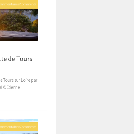
Commentaires/Comments
8
tte de Tours
de Tours sur Loire par
rmal ©Etienne
Commentaires/Comments