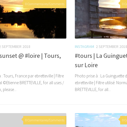
0 Commentaires/Comments
0 
2 SEPTEMBER 2018
INSTAGRAM
2 SEPTEMBER 201
sunset @ #loire | Tours,
#tours | La Guingue
sur Loire
: Tours, France par ebretteville | Filtre
Photo prise à : La Guinguette 
al ©Etienne BRETTEVILLE, for all uses /
ebretteville | Filtre utilisé: No
 please...
BRETTEVILLE, for all...
0 Commentaires/Comments
0 