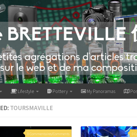
Lifestyle
Pottery
My Panoramas
Pos
ED:
TOURSMAVILLE
0 Commentaires/Comments
0 