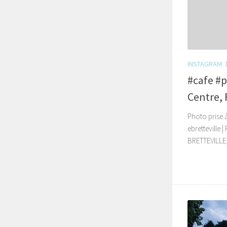
INSTAGRAM
#cafe #p
Centre, 
Photo prise 
ebretteville |
BRETTEVILLE, 