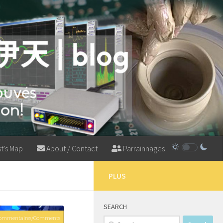
t’s Map
About / Contact
Parrainnages
PLUS
SEARCH
Commentaires/Comments
Search